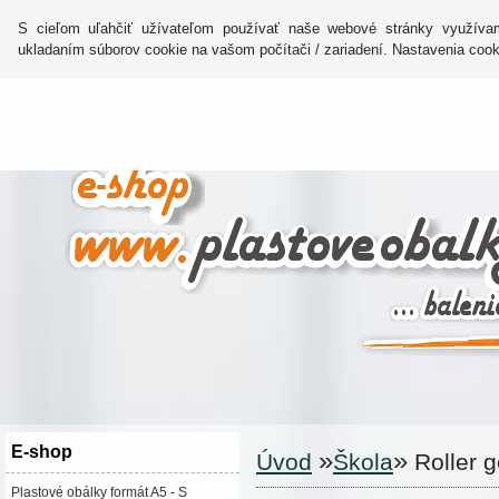
S cieľom uľahčiť užívateľom používať naše webové stránky využívam
ukladaním súborov cookie na vašom počítači / zariadení. Nastavenia coo
DODACIA DOBA
CE
E-shop
»
»
Úvod
Škola
Roller 
Plastové obálky formát A5 - S