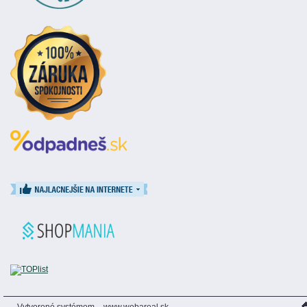
Vytvorené systémom
www.webareal.sk