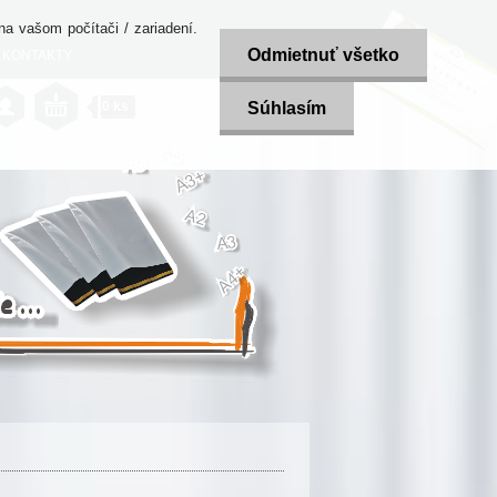
a vašom počítači / zariadení.
Odmietnuť všetko
KONTAKTY
0 ks
Súhlasím