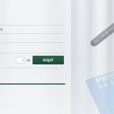
70
ks