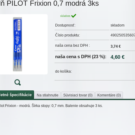
ň PILOT Frixion 0,7 modrá 3ks
skladom
Dostupnosť:
skladom
Číslo produktu:
49025053560
naša cena bez DPH :
3,74 €
naša cena s DPH (23 %):
4,60 €
do košíka:
etné špecifikácie
Na stiahnutie
Súvisiaci tovar (0)
Komentáre (0)
lot Frixion - modrá. Šírka stopy: 0,7 mm. Balenie obsahuje 3 ks.