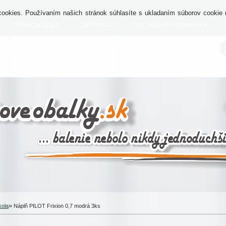
okies. Používaním našich stránok súhlasíte s ukladaním súborov cookie n
DODACIA DOBA
CERTIFIKÁT
OBCHODNÉ PODMIENKY
»
kola
Náplň PILOT Frixion 0,7 modrá 3ks