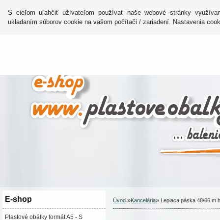
S cieľom uľahčiť užívateľom používať naše webové stránky využívam
ukladaním súborov cookie na vašom počítači / zariadení. Nastavenia coo
DODACIA DOBA
CE
E-shop
»
»
Úvod
Kancelária
Lepiaca páska 48/66 m 
Plastové obálky formát A5 - S