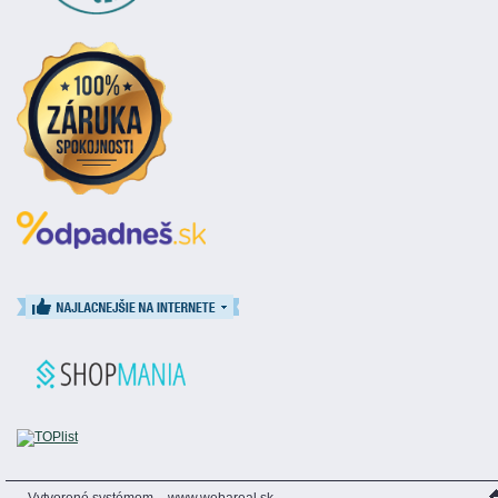
Vytvorené systémom
www.webareal.sk